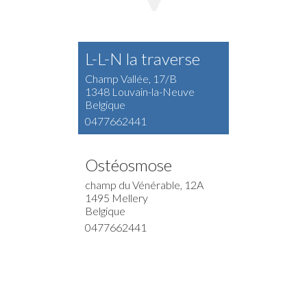
L-L-N la traverse
Champ Vallée, 17/B
1348 Louvain-la-Neuve
Belgique
0477662441
Ostéosmose
champ du Vénérable, 12A
1495 Mellery
Belgique
0477662441